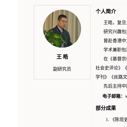
个人简介
王皓，复旦
研究兴趣包
曾赴香港中
学术兼职包
王 皓
在《基督宗
社会史评论》
副研究员
学刊》《丝路文化研究》
先后主持中
电子邮箱：
部分成果
1. 《陈垣史