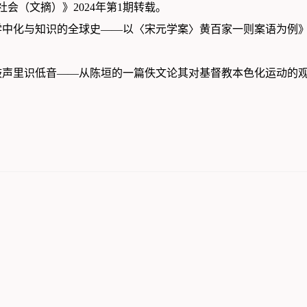
社会（文摘）》2024年第1期转载。
《西学中化与知识的全球史——以〈宋元学案〉黄百家一则案语为例》
。
《钟鼓声里识低音——从陈垣的一篇佚文论其对基督教本色化运动的观