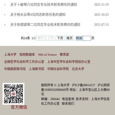
关于卜敏等六位同志专业技术职务聘任的通知
2021-11-19
关于杨长云等4位同志职务任免的通知
2021-10-25
关于徐偲骕等二位同志专业技术职务聘任的通知
2021-07-13
共24条 1/3
首页
上页
下页
尾页
页
上海大学
知网数据库
Web of Science
教育部
全国哲学社会科学工作办公室
上海市哲学社会科学规划办公室
中国国家图书馆
上海图书馆
中国社会科学院
北京大学
版权所有 ©
上海大学
沪ICP备09014157
沪公网安
备31009102000049号
地址：上海市宝山区上大路99
号
邮编：200444
电话查询
技术支持：
上海大学信息
化工作办公室
联系我们
官方微信