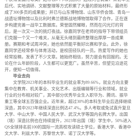
后代、实地调研、文献整理等方式积累了大量的原始材料，最终形
成了300多页的成果册；并已与山东博物馆、山东华侨会馆、青岛一
战遗址博物馆以及比利时弗兰德斯战地博物馆取得了合作，正在逐
步构建完善一战华工数据库。荣誉固然耀眼，然而在闪光灯的背
后，是一次又一次的挑灯夜战。徐嘉同学在老师的指导下带领组员
们克服一个又一个难关，从毫无头绪到最终整理出厚厚一沓成果
册。赛期和考试周冲突，她也依然能平衡好比赛和学业。此外，徐
嘉同学还经常参与体育活动，是校田径队的一员。热爱写作的她也
经常投稿，发表了不少文章。她始终相信，努力是会有回报的。无
论在什么年龄阶段，人生都可以更宽广。虽然辛苦，但望见沿途花
开，便知一切值得。
毕业去向
文学院2023年的本科毕业生的就业率为89.66%，就业方向主要
集中在教育、机关事业、文化艺术、出版编辑等行业和领域，就业
行业的分布相对较广，其中部分优秀毕业生入职华为、腾讯、振华
重工等全球五百强企业。近年来，超过30%的本科生毕业后选择继续
深造，其中2023年继续深造比例达47.4%。多人考取或免试直升复旦
大学、中山大学、中国人民大学、武汉大学等国内名牌大学。出国
（境）深造比例也在持续提升，2023年出国（境）学生中，50%进入
QS全球排名前100的国际一流高校攻读硕士学位，香港大学、香港中
文大学、利兹大学、苏黎世大学、诺丁汉大学等。