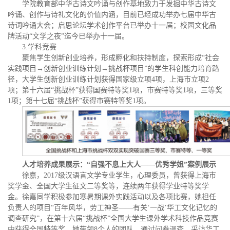
学院教育部中华古诗文吟诵与创作基地致力于发掘中华古诗文
吟诵、创作与诗礼文化的价值内涵，目前已经成功举办七届中华古
诗词吟诵大会；启思论坛学术创作平台已举办十一届；校园文化品
牌活动“文学之夜”迄今已举办十一届。
3.学科竞赛
聚焦学生创新创业培养，形成孵化和扶持制度，探索形成“社会
实践项目→创新创业训练计划→挑战杯项目”的学生科创能力培育路
径，大学生创新创业训练计划获得国家级立项4项，上海市立项2
项；第十六届“挑战杯”获得国赛特等奖1项，市赛特等奖1项，三等奖
1项；第十七届“挑战杯”获得市赛特等奖1项。
人才培养成果展示
：
“自强不息上大人——优秀学姐”案例展示
徐嘉，2017级汉语言文学专业学生，心理委员，曾获得上海市
奖学金、全国大学生征文二等奖等，连续两年获得学业特等奖学
金。徐嘉同学积极参加寒暑期课外实践活动以及各项比赛，她担任
负责人的项目“百年风华，劳工神圣——有关‘一战’华工文化记忆的
调查研究”，在第十六届“挑战杯”全国大学生课外学术科技作品竞赛
中获得全国特等奖。她带领8个人的团队，通过问卷调查、采访华工