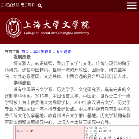
会议室预订
电子邮件
当前位置:
首页
--
本科生教育
--
专业设置
发展愿景
博文雅人，转识成智，致力于文学与文化、传统与现代的跨学
科研究，建设中国特色、世界一流的开放性、国际化、研究型学
院，培养心系家国、文史兼修、中西会通的复合型卓越创新人才。
学科建设
设有中国语言文学系、历史学系、文化研究系，具有完备的全
建制学科体系。2015年，中国语言文学、中国史、世界史三个一级
学科被上海市教委确立为高原学科。2019年底汉语言文学、历史学
专业入选国家级一流本科专业建设点。中文学科拥有教育部中华优
秀传统文化传承基地、教育部语言文字推广基地。历史学科拥有教
育部国别和区域研究中心、上海大学土耳其研究中心等。